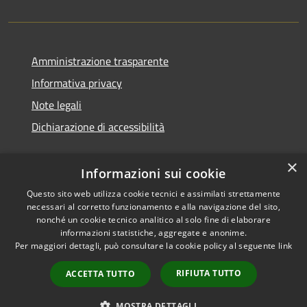
Amministrazione trasparente
Informativa privacy
Note legali
Dichiarazione di accessibilità
×
Informazioni sui cookie
Questo sito web utilizza cookie tecnici e assimilati strettamente
necessari al corretto funzionamento e alla navigazione del sito,
nonché un cookie tecnico analitico al solo fine di elaborare
informazioni statistiche, aggregate e anonime.
RSS
Copyright © 2026 • Comune di
Per maggiori dettagli, può consultare la cookie policy al seguente
link
Accessibilità
Ossi • Powered by
Privacy
Municipium
Accesso
•
RIFIUTA TUTTO
ACCETTA TUTTO
Cookie
redazione
Mappa del sito
MOSTRA DETTAGLI