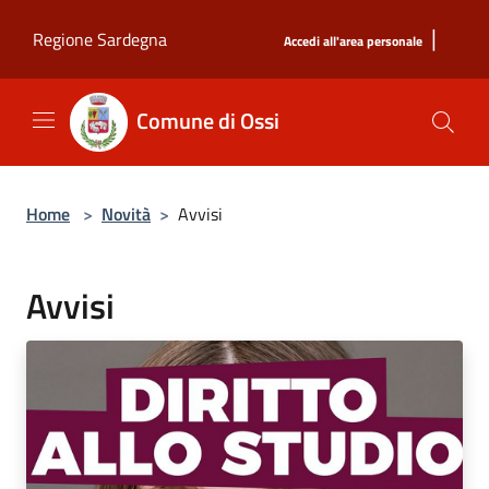
Salta al contenuto principale
|
Regione Sardegna
Accedi all'area personale
Comune di Ossi
Home
>
Novità
>
Avvisi
Avvisi