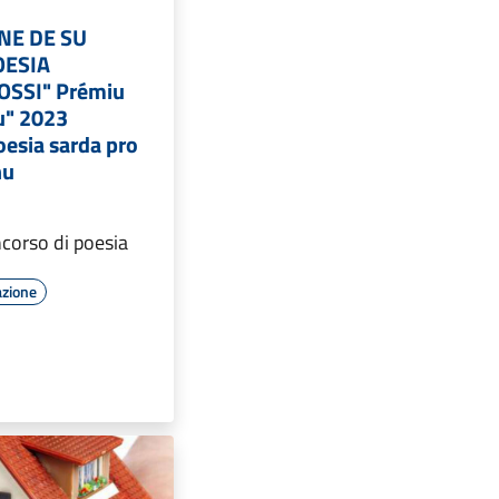
NE DE SU
OESIA
SSI" Prémiu
u" 2023
oesia sarda pro
nu
corso di poesia
azione