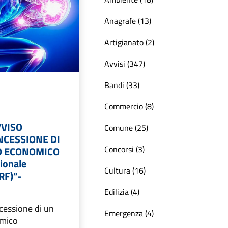
Anagrafe (13)
Artigianato (2)
Avvisi (347)
Bandi (33)
Commercio (8)
VVISO
Comune (25)
NCESSIONE DI
Concorsi (3)
O ECONOMICO
ionale
Cultura (16)
IRF)”-
Edilizia (4)
essione di un
Emergenza (4)
omico