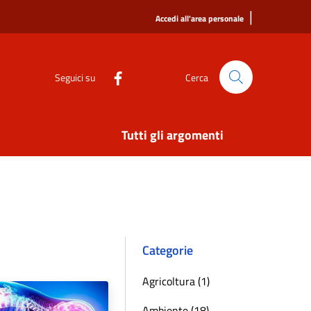
|
Accedi all'area personale
Seguici su
Cerca
Tutti gli argomenti
Categorie
Agricoltura (1)
Ambiente (18)