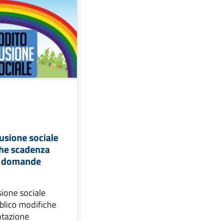
lusione sociale
che scadenza
e domande
sione sociale
bblico modifiche
ntazione