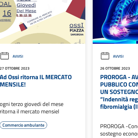
AVVISI
AVVISI
27 OTTOBRE 2023
26 OTTOBRE 2023
Ad Ossi ritorna IL MERCATO
PROROGA - A
MENSILE!
PUBBLICO CO
UN SOSTEGN
“Indennità reg
ogni terzo giovedi del mese
fibromialgia (
ritorna il mercato mensiel
Commercio ambulante
PROROGA -Conc
sostegno econ