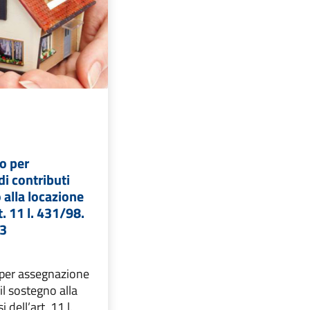
o per
i contributi
 alla locazione
t. 11 l. 431/98.
23
per assegnazione
 il sostegno alla
 dell’art. 11 l.