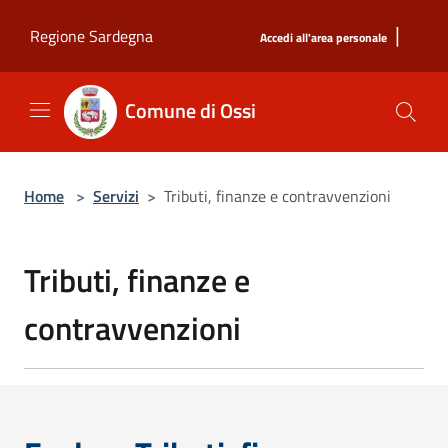
Salta al contenuto principale
|
Regione Sardegna
Accedi all'area personale
Comune di Ossi
Home
>
Servizi
>
Tributi, finanze e contravvenzioni
Tributi, finanze e
contravvenzioni