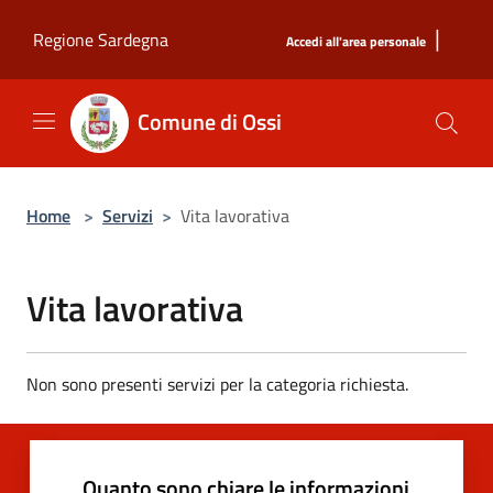
Salta al contenuto principale
|
Regione Sardegna
Accedi all'area personale
Comune di Ossi
Home
>
Servizi
>
Vita lavorativa
Vita lavorativa
Non sono presenti servizi per la categoria richiesta.
Quanto sono chiare le informazioni