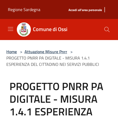
Salta al contenuto principale
|
Regione Sardegna
Accedi all'area personale
Comune di Ossi
Home
>
Attuazione Misure Pnrr
>
PROGETTO PNRR PA DIGITALE - MISURA 1.4.1
ESPERIENZA DEL CITTADINO NEI SERVIZI PUBBLICI
PROGETTO PNRR PA
DIGITALE - MISURA
1.4.1 ESPERIENZA