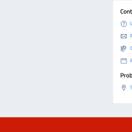
Cont
Prob