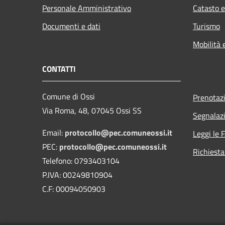
Personale Amministrativo
Catasto e
Documenti e dati
Turismo
Mobilità 
CONTATTI
Comune di Ossi
Prenotaz
Via Roma, 48, 07045 Ossi SS
Segnalazi
Email:
protocollo@pec.comuneossi.it
Leggi le 
PEC:
protocollo@pec.comuneossi.it
Richiesta
Telefono: 0793403104
P.IVA: 00249810904
C.F: 00094050903