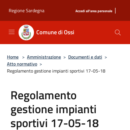
Salta al contenuto principale
|
Regione Sardegna
Accedi all'area personale
Comune di Ossi
Home
>
Amministrazione
>
Documenti e dati
>
Atto normativo
>
Regolamento gestione impianti sportivi 17-05-18
Regolamento
gestione impianti
sportivi 17-05-18