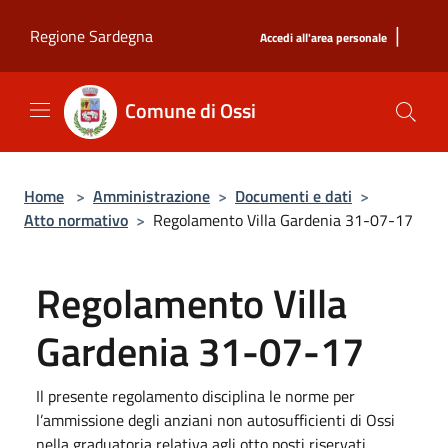
Salta al contenuto principale
|
Regione Sardegna
Accedi all'area personale
Comune di Ossi
Home
>
Amministrazione
>
Documenti e dati
>
Atto normativo
>
Regolamento Villa Gardenia 31-07-17
Regolamento Villa
Gardenia 31-07-17
Il presente regolamento disciplina le norme per
l’ammissione degli anziani non autosufficienti di Ossi
nella graduatoria relativa agli otto posti riservati