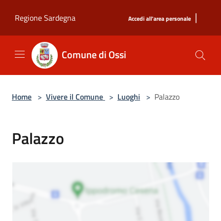
Salta al contenuto principale
|
Regione Sardegna
Accedi all'area personale
Comune di Ossi
Home
>
Vivere il Comune
>
Luoghi
>
Palazzo
Palazzo