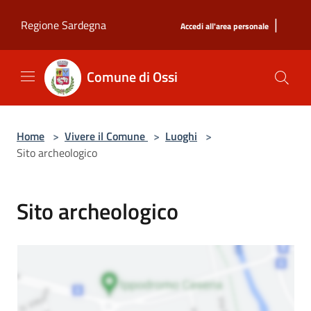
Salta al contenuto principale
|
Regione Sardegna
Accedi all'area personale
Comune di Ossi
Home
>
Vivere il Comune
>
Luoghi
>
Sito archeologico
Sito archeologico