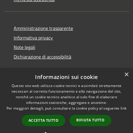
Amministrazione trasparente
Informativa privacy
Note legali
Dichiarazione di accessibilità
×
Informazioni sui cookie
Questo sito web utilizza cookie tecnici e assimilati strettamente
necessari al corretto funzionamento e alla navigazione del sito,
nonché un cookie tecnico analitico al solo fine di elaborare
informazioni statistiche, aggregate e anonime.
RSS
Copyright © 2026 • Comune di
Per maggiori dettagli, può consultare la cookie policy al seguente
link
Accessibilità
Ossi • Powered by
Privacy
Municipium
Accesso
•
RIFIUTA TUTTO
ACCETTA TUTTO
Cookie
redazione