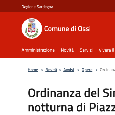
Salta al contenuto principale
Regione Sardegna
Comune di Ossi
Amministrazione
Novità
Servizi
Vivere 
Home
>
Novità
>
Avvisi
>
Opere
>
Ordinanz
Ordinanza del Si
notturna di Piaz