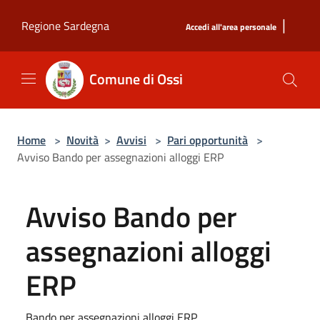
Salta al contenuto principale
|
Regione Sardegna
Accedi all'area personale
Comune di Ossi
Home
>
Novità
>
Avvisi
>
Pari opportunità
>
Avviso Bando per assegnazioni alloggi ERP
Avviso Bando per
assegnazioni alloggi
ERP
Bando per assegnazioni alloggi ERP