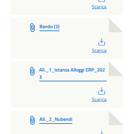
Scarica
Bando (2)
PDF
Scarica
All._1_Istanza Alloggi ERP_202
3
PDF
Scarica
All._2_Nubendi
PDF