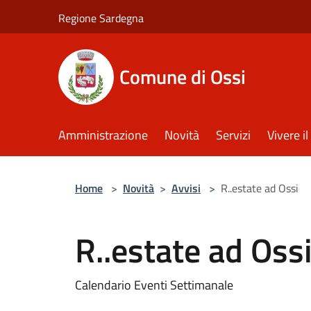
Salta al contenuto principale
Regione Sardegna
Comune di Ossi
Amministrazione
Novità
Servizi
Vivere 
Home
>
Novità
>
Avvisi
>
R..estate ad Ossi
R..estate ad Oss
Calendario Eventi Settimanale