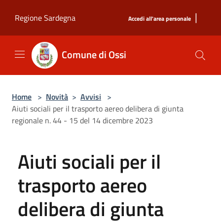
Salta al contenuto principale
|
Regione Sardegna
Accedi all'area personale
Comune di Ossi
Home
>
Novità
>
Avvisi
>
Aiuti sociali per il trasporto aereo delibera di giunta
regionale n. 44 - 15 del 14 dicembre 2023
Aiuti sociali per il
trasporto aereo
delibera di giunta