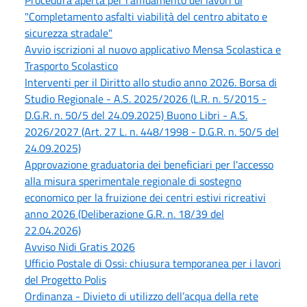
Procedura aperta per l'affidamento dei lavori di
"Completamento asfalti viabilità del centro abitato e
sicurezza stradale"
Avvio iscrizioni al nuovo applicativo Mensa Scolastica e
Trasporto Scolastico
Interventi per il Diritto allo studio anno 2026. Borsa di
Studio Regionale - A.S. 2025/2026 (L.R. n. 5/2015 -
D.G.R. n. 50/5 del 24.09.2025) Buono Libri - A.S.
2026/2027 (Art. 27 L. n. 448/1998 - D.G.R. n. 50/5 del
24.09.2025)
Approvazione graduatoria dei beneficiari per l'accesso
alla misura sperimentale regionale di sostegno
economico per la fruizione dei centri estivi ricreativi
anno 2026 (Deliberazione G.R. n. 18/39 del
22.04.2026)
Avviso Nidi Gratis 2026
Ufficio Postale di Ossi: chiusura temporanea per i lavori
del Progetto Polis
Ordinanza - Divieto di utilizzo dell’acqua della rete