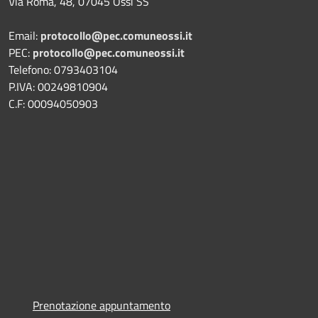
Via Roma, 48, 07045 Ossi SS
Email:
protocollo@pec.comuneossi.it
PEC:
protocollo@pec.comuneossi.it
Telefono: 0793403104
P.IVA: 00249810904
C.F: 00094050903
Prenotazione appuntamento