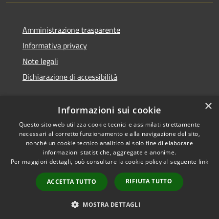
Amministrazione trasparente
Informativa privacy
Note legali
Dichiarazione di accessibilità
×
Informazioni sui cookie
Questo sito web utilizza cookie tecnici e assimilati strettamente
necessari al corretto funzionamento e alla navigazione del sito,
nonché un cookie tecnico analitico al solo fine di elaborare
informazioni statistiche, aggregate e anonime.
RSS
Copyright © 2026 • Comune di
Per maggiori dettagli, può consultare la cookie policy al seguente
link
Accessibilità
Ossi • Powered by
Privacy
Municipium
Accesso
•
RIFIUTA TUTTO
ACCETTA TUTTO
Cookie
redazione
Mappa del sito
MOSTRA DETTAGLI