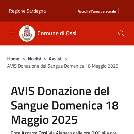
Salta al contenuto principale
|
Regione Sardegna
Accedi all'area personale
Comune di Ossi
Home
>
Novità
>
Avvisi
>
AVIS Donazione del Sangue Domenica 18 Maggio 2025
AVIS Donazione del
Sangue Domenica 18
Maggio 2025
Coce Azzurra Ossi Via Alghero dalle ore 8:00 alle ore