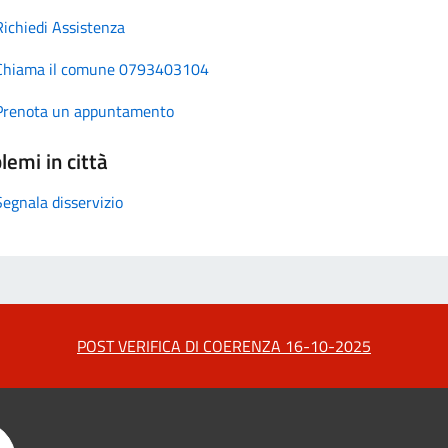
Richiedi Assistenza
Chiama il comune 0793403104
Prenota un appuntamento
lemi in città
Segnala disservizio
POST VERIFICA DI COERENZA 16-10-2025