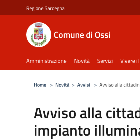
Salta al contenuto principale
Regione Sardegna
Comune di Ossi
Amministrazione
Novità
Servizi
Vivere 
Home
>
Novità
>
Avvisi
>
Avviso alla cittad
Avviso alla citt
impianto illumin