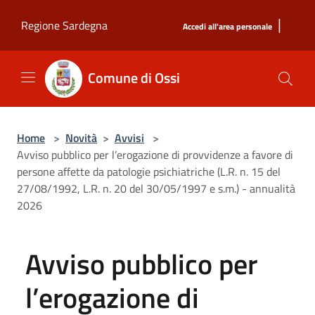
Salta al contenuto principale
|
Regione Sardegna
Accedi all'area personale
Comune di Ossi
Home
>
Novità
>
Avvisi
>
Avviso pubblico per l’erogazione di provvidenze a favore di
persone affette da patologie psichiatriche (L.R. n. 15 del
27/08/1992, L.R. n. 20 del 30/05/1997 e s.m.) - annualità
2026
Avviso pubblico per
l’erogazione di