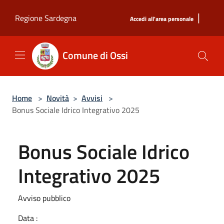
Salta al contenuto principale
|
Regione Sardegna
Accedi all'area personale
Comune di Ossi
Home
>
Novità
>
Avvisi
>
Bonus Sociale Idrico Integrativo 2025
Bonus Sociale Idrico
Integrativo 2025
Avviso pubblico
Data :