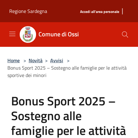
Salta al contenuto principale
|
Regione Sardegna
Accedi all'area personale
Comune di Ossi
Home
>
Novità
>
Avvisi
>
Bonus Sport 2025 – Sostegno alle famiglie per le attività
sportive dei minori
Bonus Sport 2025 –
Sostegno alle
famiglie per le attività