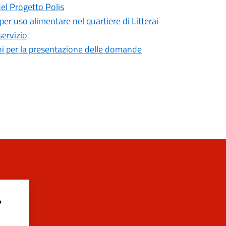
del Progetto Polis
 per uso alimentare nel quartiere di Litterai
servizio
mini per la presentazione delle domande
?