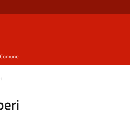
il Comune
i
peri