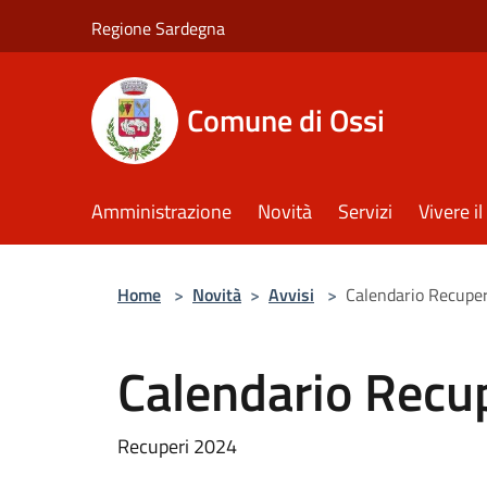
Salta al contenuto principale
Regione Sardegna
Comune di Ossi
Amministrazione
Novità
Servizi
Vivere 
Home
>
Novità
>
Avvisi
>
Calendario Recuper
Calendario Recu
Recuperi 2024