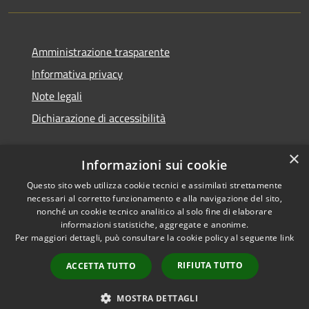
Amministrazione trasparente
Informativa privacy
Note legali
Dichiarazione di accessibilità
×
Informazioni sui cookie
Questo sito web utilizza cookie tecnici e assimilati strettamente
necessari al corretto funzionamento e alla navigazione del sito,
nonché un cookie tecnico analitico al solo fine di elaborare
informazioni statistiche, aggregate e anonime.
RSS
Copyright © 2026 • Comune di
Per maggiori dettagli, può consultare la cookie policy al seguente
link
Accessibilità
Ossi • Powered by
Privacy
Municipium
Accesso
•
RIFIUTA TUTTO
ACCETTA TUTTO
Cookie
redazione
Mappa del sito
MOSTRA DETTAGLI