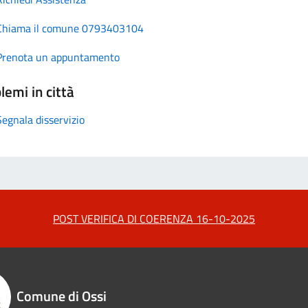
Chiama il comune 0793403104
Prenota un appuntamento
lemi in città
Segnala disservizio
POST VERIFICA DI COERENZA 16-10-2025
Comune di Ossi