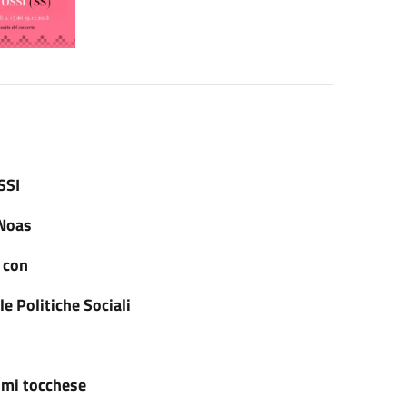
SSI
 Noas
 con
le Politiche Sociali
o
 mi tocchese