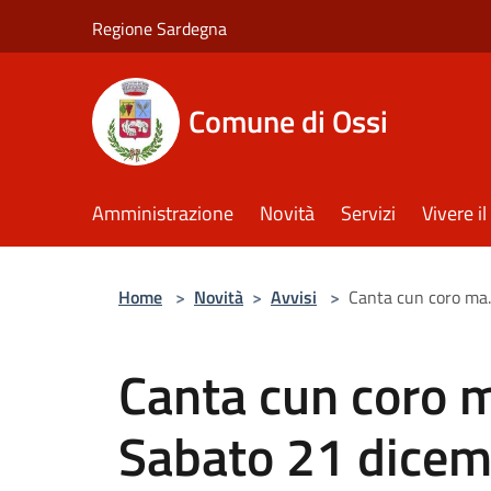
Salta al contenuto principale
Regione Sardegna
Comune di Ossi
Amministrazione
Novità
Servizi
Vivere 
Home
>
Novità
>
Avvisi
>
Canta cun coro ma.
Canta cun coro m
Sabato 21 dicem