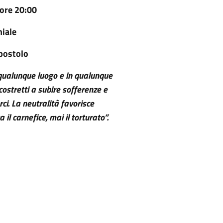
ore 20:00
hiale
postolo
n qualunque luogo e in qualunque
costretti a subire sofferenze e
i. La neutralità favorisce
a il carnefice, mai il torturato”.