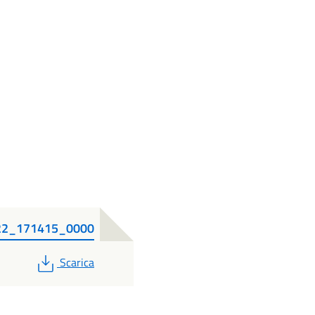
122_171415_0000
PDF
Scarica