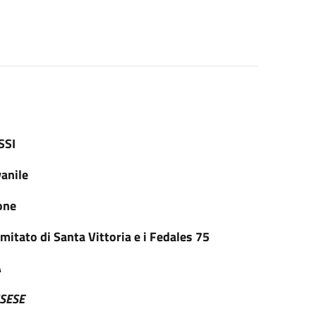
SSI
vanile
one
mitato di Santa Vittoria e i Fedales 75
A
SSESE