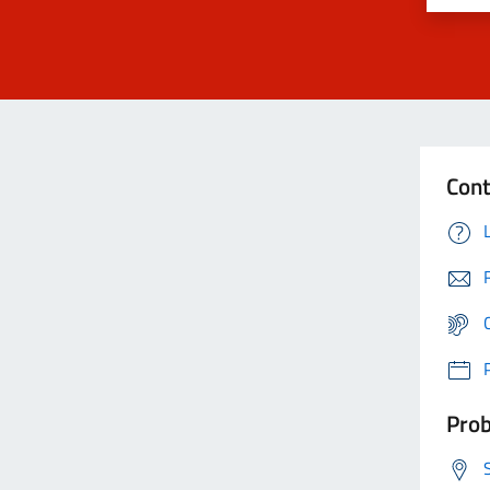
Cont
Prob