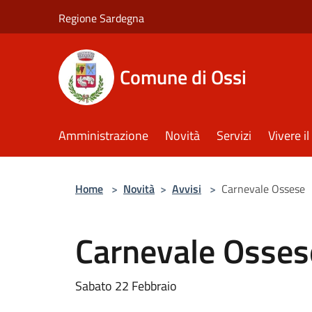
Salta al contenuto principale
Regione Sardegna
Comune di Ossi
Amministrazione
Novità
Servizi
Vivere 
Home
>
Novità
>
Avvisi
>
Carnevale Ossese
Carnevale Osses
Sabato 22 Febbraio