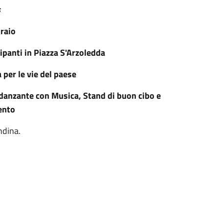
s
raio
cipanti in Piazza S'Arzoledda
 per le vie del paese
a danzante con Musica, Stand di buon cibo e
ento
ndina.