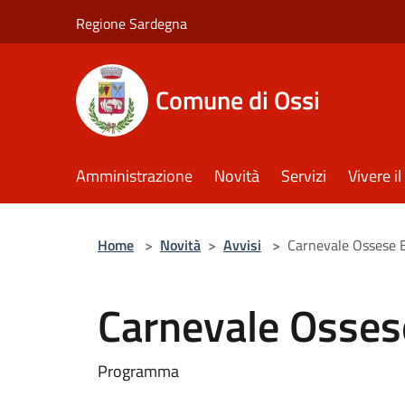
Salta al contenuto principale
Regione Sardegna
Comune di Ossi
Amministrazione
Novità
Servizi
Vivere 
Home
>
Novità
>
Avvisi
>
Carnevale Ossese 
Carnevale Osses
Programma