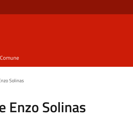
il Comune
Enzo Solinas
e Enzo Solinas