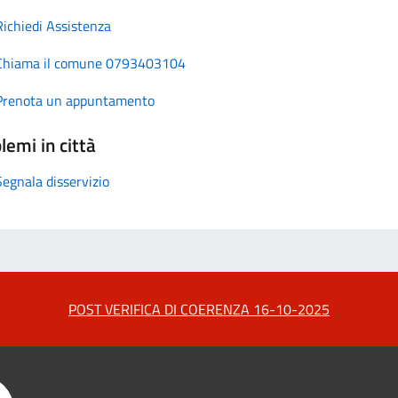
Richiedi Assistenza
Chiama il comune 0793403104
Prenota un appuntamento
lemi in città
Segnala disservizio
POST VERIFICA DI COERENZA 16-10-2025