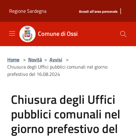
Salta al contenuto principale
|
Regione Sardegna
Accedi all'area personale
Comune di Ossi
Home
>
Novità
>
Avvisi
>
Chiusura degli Uffici pubblici comunali nel giorno
prefestivo del 16.08.2024
Chiusura degli Uffici
pubblici comunali nel
giorno prefestivo del