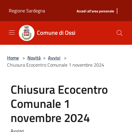
Salta al contenuto principale
|
Regione Sardegna
Accedi all'area personale
Comune di Ossi
Home
>
Novità
>
Avvisi
>
Chiusura Ecocentro Comunale 1 novembre 2024
Chiusura Ecocentro
Comunale 1
novembre 2024
Avviso