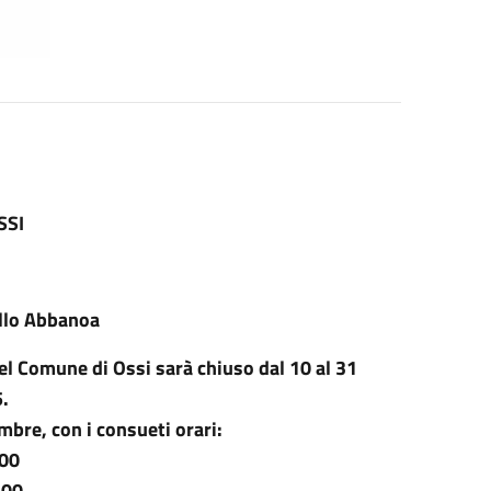
SSI
ello Abbanoa
el Comune di Ossi sarà chiuso dal 10 al 31
.
embre, con i consueti orari:
:00
:00