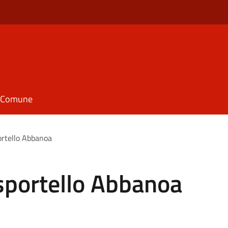
il Comune
ortello Abbanoa
sportello Abbanoa