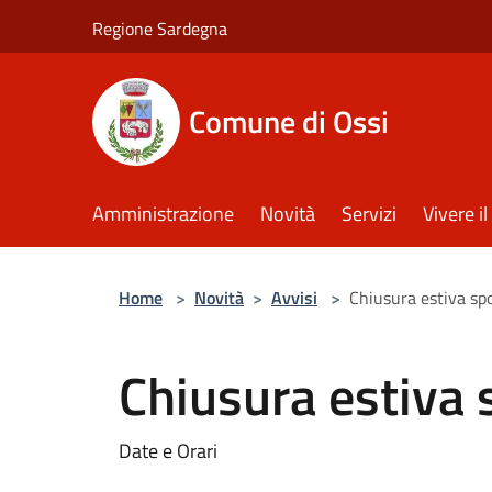
Salta al contenuto principale
Regione Sardegna
Comune di Ossi
Amministrazione
Novità
Servizi
Vivere 
Home
>
Novità
>
Avvisi
>
Chiusura estiva sp
Chiusura estiva 
Date e Orari