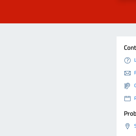
Cont
Prob