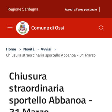
Salta al contenuto principale
|
Regione Sardegna
Accedi all'area personale
Comune di Ossi
Home
>
Novità
>
Avvisi
>
Chiusura straordinaria sportello Abbanoa - 31 Marzo
Chiusura
straordinaria
sportello Abbanoa -
31 Marzo