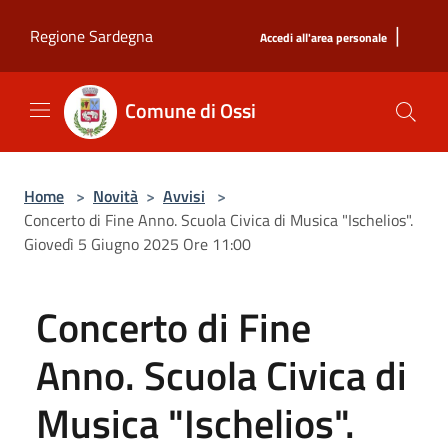
Salta al contenuto principale
|
Regione Sardegna
Accedi all'area personale
Comune di Ossi
Home
>
Novità
>
Avvisi
>
Concerto di Fine Anno. Scuola Civica di Musica "Ischelios".
Giovedì 5 Giugno 2025 Ore 11:00
Concerto di Fine
Anno. Scuola Civica di
Musica "Ischelios".