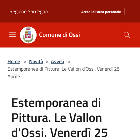
Salta al contenuto principale
|
Regione Sardegna
Accedi all'area personale
Comune di Ossi
Home
>
Novità
>
Avvisi
>
Estemporanea di Pittura. Le Vallon d'Ossi. Venerdì 25
Aprile
Estemporanea di
Pittura. Le Vallon
d'Ossi. Venerdì 25