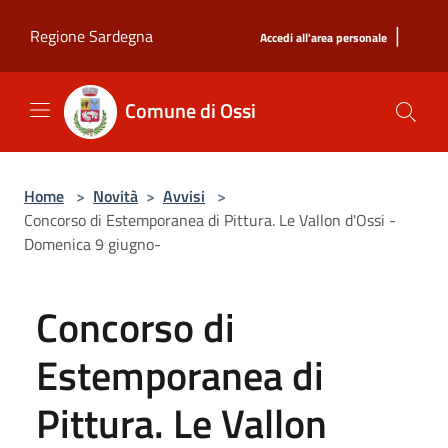
Salta al contenuto principale
|
Regione Sardegna
Accedi all'area personale
Comune di Ossi
Home
>
Novità
>
Avvisi
>
Concorso di Estemporanea di Pittura. Le Vallon d'Ossi -
Domenica 9 giugno-
Concorso di
Estemporanea di
Pittura. Le Vallon