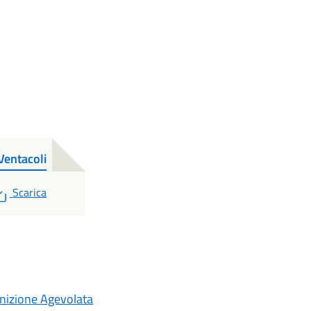
Ventacoli
PDF
Scarica
inizione Agevolata