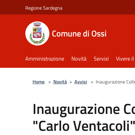
Salta al contenuto principale
Regione Sardegna
Comune di Ossi
Amministrazione
Novità
Servizi
Vivere 
Home
>
Novità
>
Avvisi
>
Inaugurazione Coll
Inaugurazione Co
"Carlo Ventacoli