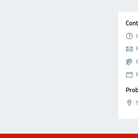
Cont
Prob