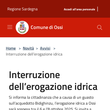
Salta al contenuto principale
|
Regione Sardegna
Accedi all'area personale
Comune di Ossi
Home
>
Novità
>
Avvisi
>
Interruzione dell’erogazione idrica
Interruzione
dell’erogazione idrica
Si informa la cittadinanza che a causa di un guasto
sull’acquedotto Bidighinzu, l’erogazione idrica a Ossi
sarà sospesa tra il 6 e l’8 ottobre 2025. Si invita a