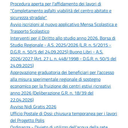
Procedura aperta per l'affidamento dei lavori di
"Completamento asfalti viabilità del centro abitato e
sicurezza stradale"
Avvio iscrizioni al nuovo applicativo Mensa Scolastica e
Trasporto Scolastico
Interventi per il Diritto allo studio anno 2026. Borsa di
Studio Regionale - A.S. 2025/2026 (L.R. n. 5/2015 -
D.G.R. n. 50/5 del 24.09.2025) Buono Libri - A.S.
2026/2027 (Art. 27 L. n. 448/1998 - D.G.R. n. 50/5 del
24.09.2025)
Approvazione graduatoria dei beneficiari per l'accesso
alla misura sperimentale regionale di sostegno
economico per la fruizione dei centri estivi ricreativi
anno 2026 (Deliberazione G.R. n. 18/39 del
22.04.2026)
Avviso Nidi Gratis 2026
Ufficio Postale di Ossi: chiusura temporanea per i lavori
del Progetto Polis
Ordinanza - Divieto di utilizzo dell’acqua della rete