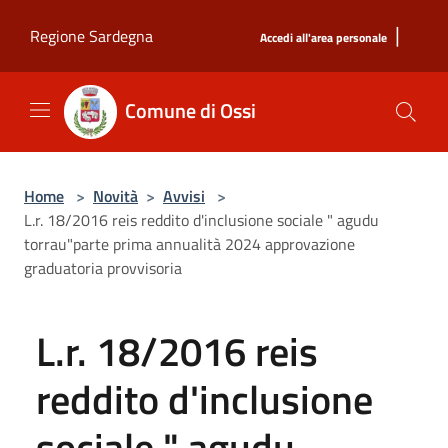
Salta al contenuto principale
|
Regione Sardegna
Accedi all'area personale
Comune di Ossi
Home
>
Novità
>
Avvisi
>
L.r. 18/2016 reis reddito d'inclusione sociale " agudu
torrau"parte prima annualità 2024 approvazione
graduatoria provvisoria
L.r. 18/2016 reis
reddito d'inclusione
sociale " agudu