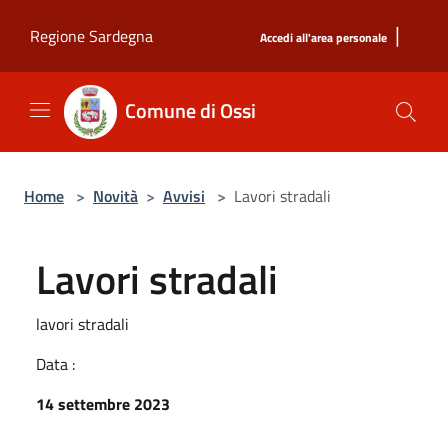
Salta al contenuto principale
|
Regione Sardegna
Accedi all'area personale
Comune di Ossi
Home
>
Novità
>
Avvisi
>
Lavori stradali
Lavori stradali
lavori stradali
Data :
14 settembre 2023