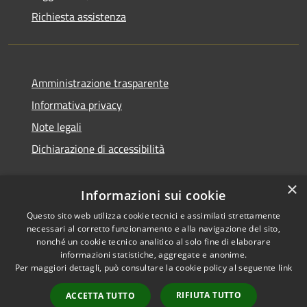
Richiesta assistenza
Amministrazione trasparente
Informativa privacy
Note legali
Dichiarazione di accessibilità
×
Informazioni sui cookie
Questo sito web utilizza cookie tecnici e assimilati strettamente
necessari al corretto funzionamento e alla navigazione del sito,
nonché un cookie tecnico analitico al solo fine di elaborare
informazioni statistiche, aggregate e anonime.
RSS
Copyright © 2026 • Comune di
Per maggiori dettagli, può consultare la cookie policy al seguente
link
Accessibilità
Ossi • Powered by
Privacy
Municipium
Accesso
•
RIFIUTA TUTTO
ACCETTA TUTTO