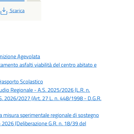
PDF
Scarica
inizione Agevolata
mento asfalti viabilità del centro abitato e
Trasporto Scolastico
Studio Regionale - A.S. 2025/2026 (L.R. n.
S. 2026/2027 (Art. 27 L. n. 448/1998 - D.G.R.
lla misura sperimentale regionale di sostegno
no 2026 (Deliberazione G.R. n. 18/39 del