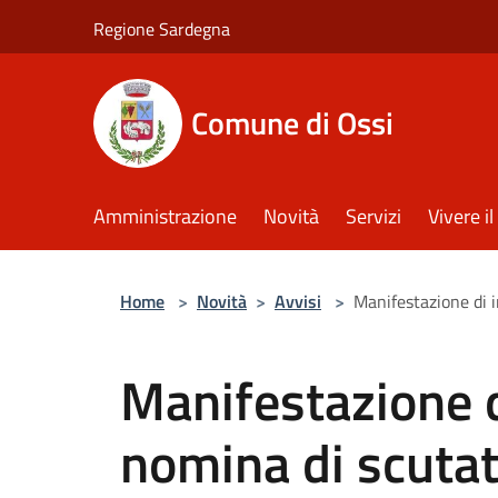
Salta al contenuto principale
Regione Sardegna
Comune di Ossi
Amministrazione
Novità
Servizi
Vivere 
Home
>
Novità
>
Avvisi
>
Manifestazione di i
Manifestazione d
nomina di scutat