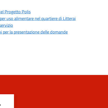
del Progetto Polis
 per uso alimentare nel quartiere di Litterai
servizio
mini per la presentazione delle domande
?