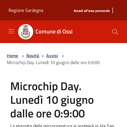
Salta al contenuto principale
|
Regione Sardegna
Accedi all'area personale
Comune di Ossi
Home
>
Novità
>
Avvisi
>
Microchip Day. Lunedì 10 giugno dalle ore 0:9:00
Microchip Day.
Lunedì 10 giugno
dalle ore 0:9:00
La giornata della microcippatura si svolgerà in Via San