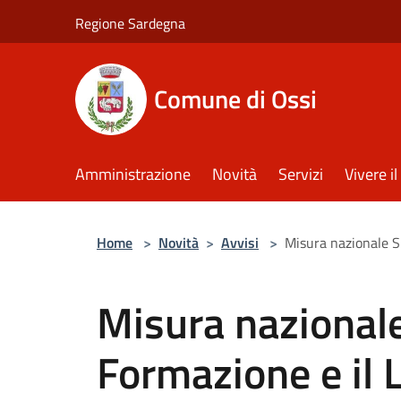
Salta al contenuto principale
Regione Sardegna
Comune di Ossi
Amministrazione
Novità
Servizi
Vivere 
Home
>
Novità
>
Avvisi
>
Misura nazionale S
Misura nazionale
Formazione e il 