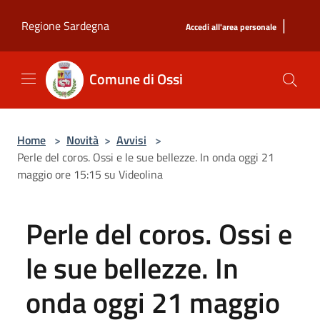
Salta al contenuto principale
|
Regione Sardegna
Accedi all'area personale
Comune di Ossi
Home
>
Novità
>
Avvisi
>
Perle del coros. Ossi e le sue bellezze. In onda oggi 21
maggio ore 15:15 su Videolina
Perle del coros. Ossi e
le sue bellezze. In
onda oggi 21 maggio