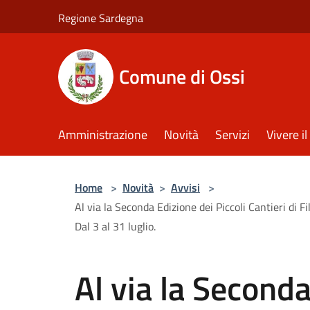
Salta al contenuto principale
Regione Sardegna
Comune di Ossi
Amministrazione
Novità
Servizi
Vivere 
Home
>
Novità
>
Avvisi
>
Al via la Seconda Edizione dei Piccoli Cantieri di F
Dal 3 al 31 luglio.
Al via la Seconda