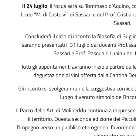
Il 24 luglio
, il focus sarà su Tommaso d'Aquino, co
Liceo “M. di Castelvì” di Sassari e del Prof. Cristian
Sassari.
Concluderà il ciclo di incontri la filosofia di Gu
saranno presentati il 31 luglio dai docenti Prof.s
Sassari e Prof. Pasquale Lubinu del 
Tutti gli appuntamenti avranno inizio a partire da
degustazione di vini offerta dalla Cantina De
Gli incontri si svolgeranno nella suggestiva cornice 
luogo divenuto simbolo dell’incon
Il Parco delle Arti di Molineddu continua a rappresen
il territorio. Questa seconda edizione dei Piccoli 
l'impegno verso un pubblico eterogeneo, favorendo l'
valore storico e cu