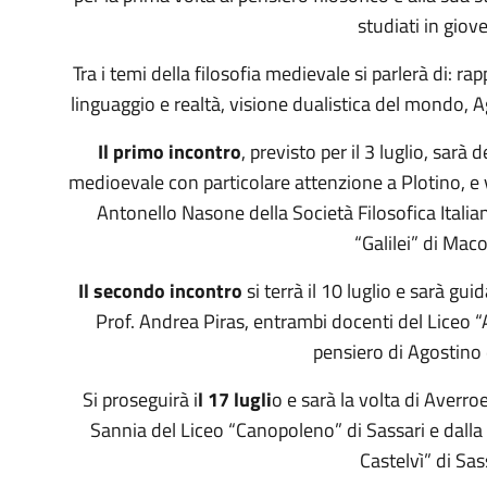
studiati in giov
Tra i temi della filosofia medievale si parlerà di: ra
linguaggio e realtà, visione dualistica del mondo,
Il primo incontro
, previsto per il 3 luglio, sarà 
medioevale con particolare attenzione a Plotino, e v
Antonello Nasone della Società Filosofica Italiana
“Galilei” di Mac
Il secondo incontro
si terrà il 10 luglio e sarà gu
Prof. Andrea Piras, entrambi docenti del Liceo “
pensiero di Agostino 
Si proseguirà i
l 17 lugli
o e sarà la volta di Averr
Sannia del Liceo “Canopoleno” di Sassari e dalla 
Castelvì” di Sas