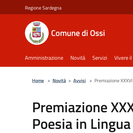
Salta al contenuto principale
Regione Sardegna
Comune di Ossi
Amministrazione
Novità
Servizi
Vivere 
Home
>
Novità
>
Avvisi
>
Premiazione XXXVI 
Premiazione XXX
Poesia in Lingua