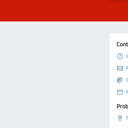
Cont
Prob