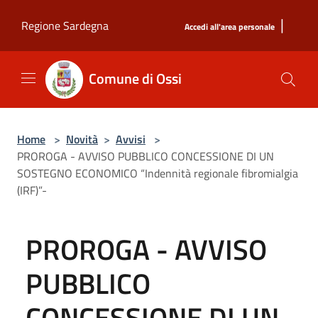
Salta al contenuto principale
|
Regione Sardegna
Accedi all'area personale
Comune di Ossi
Home
>
Novità
>
Avvisi
>
PROROGA - AVVISO PUBBLICO CONCESSIONE DI UN
SOSTEGNO ECONOMICO “Indennità regionale fibromialgia
(IRF)”-
PROROGA - AVVISO
PUBBLICO
CONCESSIONE DI UN