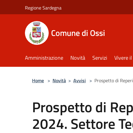
Salta al contenuto principale
Regione Sardegna
Comune di Ossi
Amministrazione
Novità
Servizi
Vivere 
Home
>
Novità
>
Avvisi
>
Prospetto di Reper
Prospetto di Rep
2024. Settore T