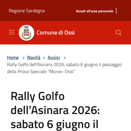
Salta al contenuto principale
|
Regione Sardegna
Accedi all'area personale
Comune di Ossi
Home
>
Novità
>
Avvisi
>
Rally Golfo dell’Asinara 2026: sabato 6 giugno il passaggio
della Prova Speciale “Muros–Ossi”
Rally Golfo
dell’Asinara 2026:
sabato 6 giugno il