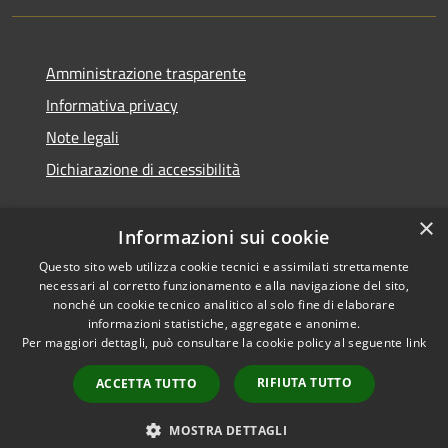
Amministrazione trasparente
Informativa privacy
Note legali
Dichiarazione di accessibilità
×
Informazioni sui cookie
Questo sito web utilizza cookie tecnici e assimilati strettamente
necessari al corretto funzionamento e alla navigazione del sito,
nonché un cookie tecnico analitico al solo fine di elaborare
informazioni statistiche, aggregate e anonime.
RSS
Copyright © 2026 • Comune di
Per maggiori dettagli, può consultare la cookie policy al seguente
link
Accessibilità
Ossi • Powered by
Privacy
Municipium
Accesso
•
RIFIUTA TUTTO
ACCETTA TUTTO
Cookie
redazione
Mappa del sito
MOSTRA DETTAGLI