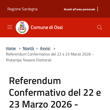
Salta al contenuto principale
|
Regione Sardegna
Accedi all'area personale
Comune di Ossi
Home
>
Novità
>
Avvisi
>
Referendum Confermativo del 22 e 23 Marzo 2026 -
Ristampa Tessere Elettorali
Referendum
Confermativo del 22 e
23 Marzo 2026 -