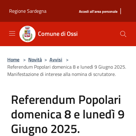
Salta al contenuto principale
|
Regione Sardegna
Accedi all'area personale
Comune di Ossi
Home
>
Novità
>
Avvisi
>
Referendum Popolari domenica 8 e lunedì 9 Giugno 2025.
Manifestazione di interese alla nomina di scrutatore.
Referendum Popolari
domenica 8 e lunedì 9
Giugno 2025.