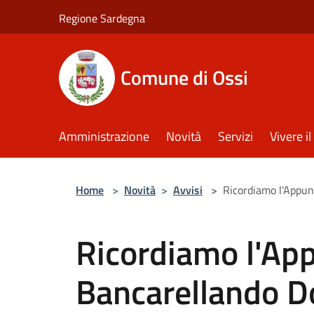
Salta al contenuto principale
Regione Sardegna
Comune di Ossi
Amministrazione
Novità
Servizi
Vivere 
Home
>
Novità
>
Avvisi
>
Ricordiamo l'Appun
Ricordiamo l'Ap
Bancarellando 