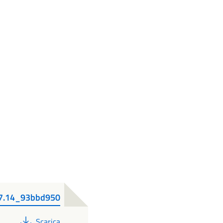
37.14_93bbd950
PDF
Scarica