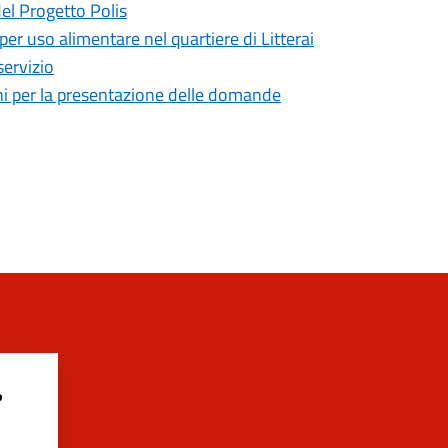
del Progetto Polis
 per uso alimentare nel quartiere di Litterai
servizio
mini per la presentazione delle domande
?